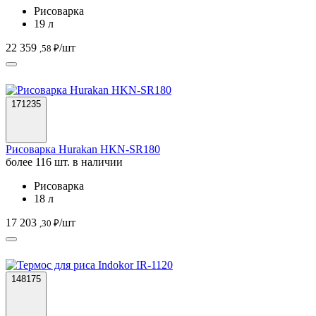
Рисоварка
19 л
22 359
/шт
,58 ₽
171235
Рисоварка Hurakan HKN-SR180
более 116 шт. в наличии
Рисоварка
18 л
17 203
/шт
,30 ₽
148175