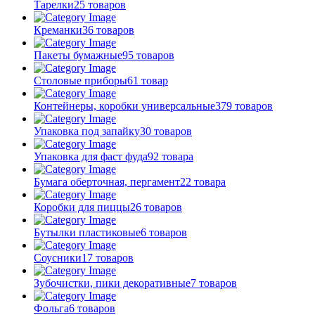
Тарелки
25 товаров
Креманки
36 товаров
Пакеты бумажные
95 товаров
Столовые приборы
61 товар
Контейнеры, коробки универсальные
379 товаров
Упаковка под запайку
30 товаров
Упаковка для фаст фуда
92 товара
Бумага оберточная, пергамент
22 товара
Коробки для пиццы
26 товаров
Бутылки пластиковые
6 товаров
Соусники
17 товаров
Зубочистки, пики декоративные
7 товаров
Фольга
6 товаров