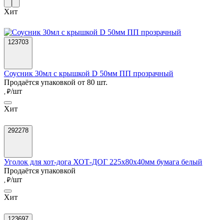
Хит
123703
Соусник 30мл с крышкой D 50мм ПП прозрачный
Продаётся упаковкой от 80 шт.
/шт
, ₽
Хит
292278
Уголок для хот-дога ХОТ-ДОГ 225х80х40мм бумага белый
Продаётся упаковкой
/шт
, ₽
Хит
123697