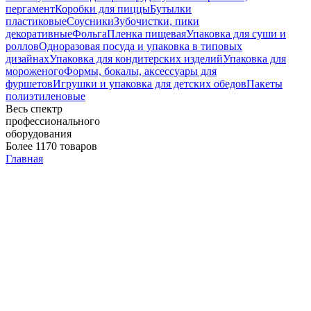
пергамент
Коробки для пиццы
Бутылки
пластиковые
Соусники
Зубочистки, пики
декоративные
Фольга
Пленка пищевая
Упаковка для суши и
роллов
Одноразовая посуда и упаковка в типовых
дизайнах
Упаковка для кондитерских изделий
Упаковка для
мороженого
Формы, бокалы, аксессуары для
фуршетов
Игрушки и упаковка для детских обедов
Пакеты
полиэтиленовые
Весь спектр
профессионального
оборудования
Более 1170 товаров
Главная