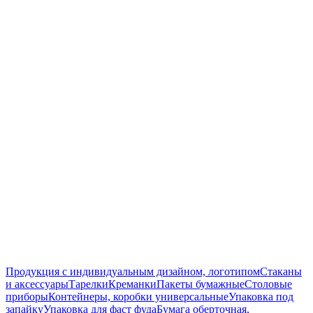
Продукция с индивидуальным дизайном, логотипом
Стаканы
и аксессуары
Тарелки
Креманки
Пакеты бумажные
Столовые
приборы
Контейнеры, коробки универсальные
Упаковка под
запайку
Упаковка для фаст фуда
Бумага оберточная,