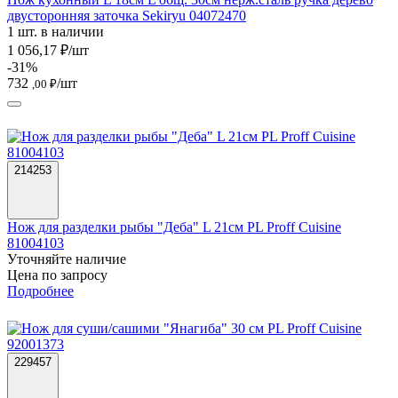
двусторонняя заточка Sekiryu 04072470
1 шт. в наличии
1 056,17 ₽/шт
-31%
732
/шт
,00 ₽
214253
Нож для разделки рыбы "Деба" L 21см PL Proff Cuisine
81004103
Уточняйте наличие
Цена по запросу
Подробнее
229457