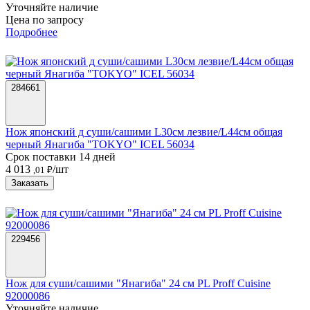
Уточняйте наличие
Цена по запросу
Подробнее
284661
Нож японский д суши/сашими L30см лезвие/L44cм общая
черный Янагиба "TOKYO" ICEL 56034
Срок поставки 14 дней
4 013
/шт
,01 ₽
Заказать
229456
Нож для суши/сашими "Янагиба" 24 см PL Proff Cuisine
92000086
Уточняйте наличие