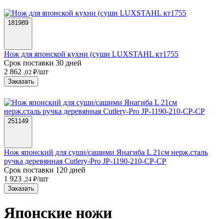
181989
Нож для японской кухни (суши LUXSTAHL кт1755
Срок поставки 30 дней
2 862
/шт
,02 ₽
Заказать
251149
Нож японский для суши/сашими Янагиба L 21см нерж.сталь
ручка деревянная Cutlery-Pro JP-1190-210-CP-CP
Срок поставки 120 дней
1 923
/шт
,24 ₽
Заказать
Японские ножи