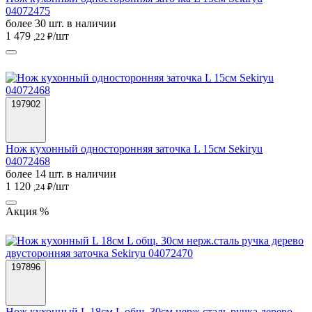
04072475
более 30 шт. в наличии
1 479
/шт
,22 ₽
197902
Нож кухонный односторонняя заточка L 15см Sekiryu
04072468
более 14 шт. в наличии
1 120
/шт
,24 ₽
Акция %
197896
Нож кухонный L 18см L общ. 30см нерж.сталь ручка дерево