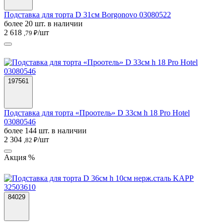
Подставка для торта D 31см Borgonovo 03080522
более 20 шт. в наличии
2 618
/шт
,79 ₽
197561
Подставка для торта «Проотель» D 33см h 18 Pro Hotel
03080546
более 144 шт. в наличии
2 304
/шт
,82 ₽
Акция %
84029