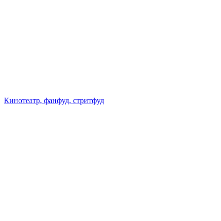
Кинотеатр, фанфуд, стритфуд