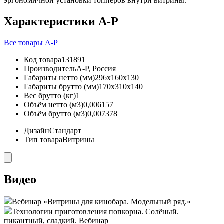
эргономичной установки топперов внутри витрины.
Характеристики A-P
Все товары A-P
Код товара
131891
Производитель
A-P, Россия
Габариты нетто (мм)
296x160x130
Габариты брутто (мм)
170x310x140
Вес брутто (кг)
1
Объём нетто (м3)
0,006157
Объём брутто (м3)
0,007378
Дизайн
Стандарт
Тип товара
Витрины
Видео
Вебинар «Витрины для кинобара. Модельный ряд.»
Технологии приготовления попкорна. Солёный.
пикантный, сладкий. Вебинар