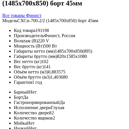
(1485х700х850) борт 45мм
Все товары Финист
Модель
СХСн-700-2/2 (1485х700х850) борт 45мм
Код товара
191198
Производитель
Финист, Россия
Вольтаж (В)
220 V
Мощность (Вт)
500 Вт
Габариты нетто (мм)
1485x700x850(895)
Габариты брутто (мм)
820x1585x1080
Вес нетто (кг)
102
Вес брутто (кг)
141
Объём нетто (м3)
0,883575
Объём брутто (м3)
1,403680
Гарантия
1 год
Барный
Нет
Борт
Да
Гастронормированный
Да
Исполнение двери
Глухая
Количество дверей
2
Количество ящиков
2
Мойка
Нет
Низкий
Нет