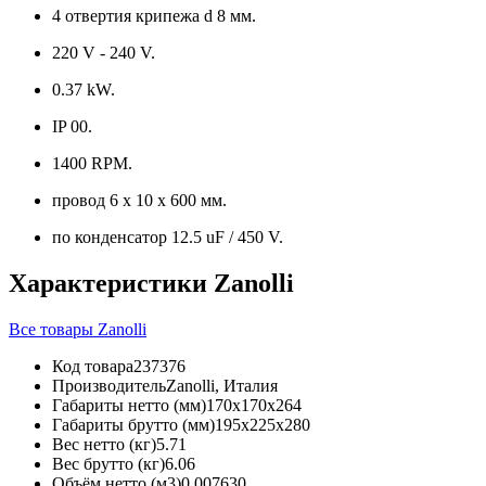
4 отвертия крипежа d 8 мм.
220 V - 240 V.
0.37 kW.
IP 00.
1400 RPM.
провод 6 х 10 х 600 мм.
по конденсатор 12.5 uF / 450 V.
Характеристики Zanolli
Все товары Zanolli
Код товара
237376
Производитель
Zanolli, Италия
Габариты нетто (мм)
170x170x264
Габариты брутто (мм)
195x225x280
Вес нетто (кг)
5.71
Вес брутто (кг)
6.06
Объём нетто (м3)
0,007630