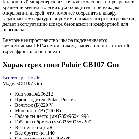
Клавишный микропереключатель автоматически прекращает
вращение вентилятора воздухоохладителя при каждом
открывании дверей, что помогает сохранить в шкафу
заданный температурный режим, снижает энергопотребление,
делает эксплуатацию шкафа безопасной и комфортной для
персонала.
Внутреннее пространство шкафа подсвечивается
экономичным LED-светильником, вынесенным на нижний
торец фронтальной панели.
Характеристики Polair CB107-Gm
Все товары Polair
Модель
CB107-Gm
Код товара
296212
Производитель
Polair, Россия
Вольтаж (В)
220 V
Мощность (Вт)
550 Вт
Габариты нетто (мм)
735x960x1996
Габариты брутто (мм)
825x995x2200
Вес нетто (кг)
128
Вес брутто (кг)
140
Объём нетто (м3)
1,408380