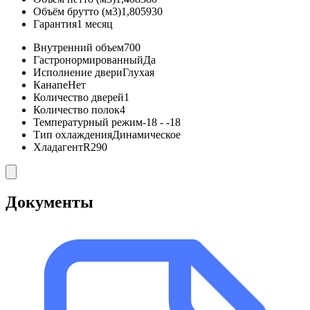
Объём брутто (м3)
1,805930
Гарантия
1 месяц
Внутренний объем
700
Гастронормированный
Да
Исполнение двери
Глухая
Канапе
Нет
Количество дверей
1
Количество полок
4
Температурный режим
-18 - -18
Тип охлаждения
Динамическое
Хладагент
R290
Документы