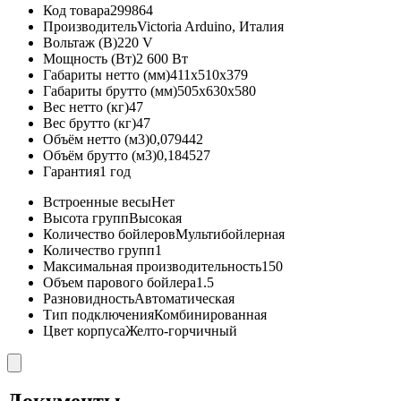
Код товара
299864
Производитель
Victoria Arduino, Италия
Вольтаж (В)
220 V
Мощность (Вт)
2 600 Вт
Габариты нетто (мм)
411x510x379
Габариты брутто (мм)
505x630x580
Вес нетто (кг)
47
Вес брутто (кг)
47
Объём нетто (м3)
0,079442
Объём брутто (м3)
0,184527
Гарантия
1 год
Встроенные весы
Нет
Высота групп
Высокая
Количество бойлеров
Мультибойлерная
Количество групп
1
Максимальная производительность
150
Объем парового бойлера
1.5
Разновидность
Автоматическая
Тип подключения
Комбинированная
Цвет корпуса
Желто-горчичный