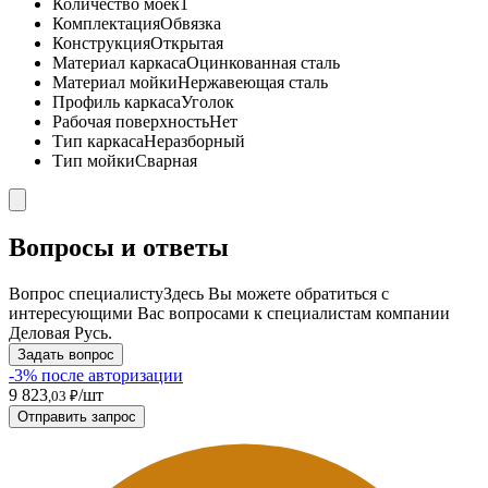
Количество моек
1
Комплектация
Обвязка
Конструкция
Открытая
Материал каркаса
Оцинкованная сталь
Материал мойки
Нержавеющая сталь
Профиль каркаса
Уголок
Рабочая поверхность
Нет
Тип каркаса
Неразборный
Тип мойки
Сварная
Вопросы и ответы
Вопрос специалисту
Здесь Вы можете обратиться с
интересующими Вас вопросами к специалистам компании
Деловая Русь.
Задать вопрос
-3% после авторизации
9 823
/шт
,03 ₽
Отправить запрос