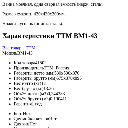
Ванна моечная, одна сварная емкость (нерж. сталь).
Размер емкости 430х430х300мм.
Ножки - уголок (оцинк. сталь).
Характеристики ТТМ ВМ1-43
Все товары ТТМ
Модель
ВМ1-43
Код товара
41502
Производитель
ТТМ, Россия
Габариты нетто (мм)
530x530x870
Габариты брутто (мм)
575x370x895
Вес нетто (кг)
12
Вес брутто (кг)
13.26
Объём нетто (м3)
0,244383
Объём брутто (м3)
0,190411
Гарантия
1 год
Борт
Нет
Для мойки котлов
Нет
Для яиц
Нет