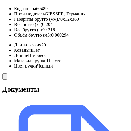
Код товара
60489
Производитель
GIESSER, Германия
Габариты брутто (мм)
70x12x360
Вес нетто (кг)
0.204
Вес брутто (кг)
0.218
Объём брутто (м3)
0,000294
Длина лезвия
20
Кованый
Нет
Лезвие
Широкое
Материал ручки
Пластик
Цвет ручки
Черный
Документы