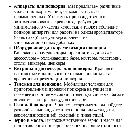
Аппараты для попкорна.
Мы предлагаем различные
модели попкорн-машин, от компактных до
промышленных. У нас есть производственные
автоматизированные решения, требующие
минимального участия человека, а также небольшие
попкорн-аппараты для работы на одном ароматизаторе
(соль, сахар) или универсальные – на
многокомпонентных добавках.
Оборудование для карамелизации попкорна
.
Включает карамелизаторы, пралинаторы, а также
аксессуары – охлаждающие базы, коутеры, подставки,
столы, миксеры, шейкеры.
Витрины и диспенсеры для попкорна
. Красивые
настольные и напольные тепловые витрины для
хранения и презентации попкорна.
Тележки для попкорна
. Мобильные тележки для
приготовления и продажи попкорна на улице и в
помещениях, а также совки, столы, кул-системы, базы и
внешние фильтры для удаления гари.
Готовый попкорн
. В нашем ассортименте вы найдете
разнообразные виды готового попкорна – сладкий,
карамелизированный, соленый и пикантный.
Зерно и масла
. Высококачественное зерно и масла для
приготовления попкорна, обеспечивающие отличный