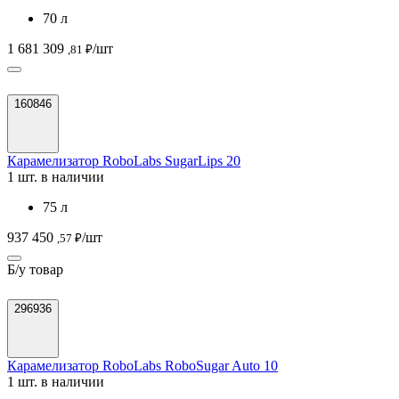
70 л
1 681 309
/шт
,81 ₽
160846
Карамелизатор RoboLabs SugarLips 20
1 шт. в наличии
75 л
937 450
/шт
,57 ₽
Б/у товар
296936
Карамелизатор RoboLabs RoboSugar Auto 10
1 шт. в наличии