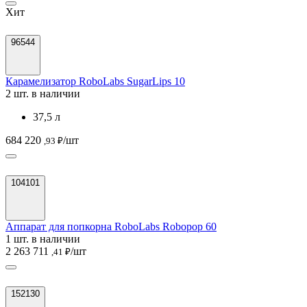
Хит
96544
Карамелизатор RoboLabs SugarLips 10
2 шт. в наличии
37,5 л
684 220
/шт
,93 ₽
104101
Аппарат для попкорна RoboLabs Robopop 60
1 шт. в наличии
2 263 711
/шт
,41 ₽
152130