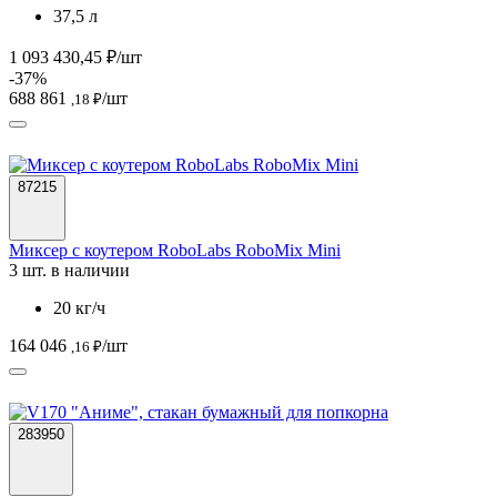
37,5 л
1 093 430,45 ₽/шт
-37%
688 861
/шт
,18 ₽
87215
Миксер с коутером RoboLabs RoboMix Mini
3 шт. в наличии
20 кг/ч
164 046
/шт
,16 ₽
283950