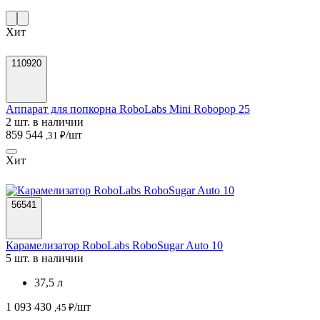
Хит
110920
Аппарат для попкорна RoboLabs Mini Robopop 25
2 шт. в наличии
859 544
/шт
,31 ₽
Хит
56541
Карамелизатор RoboLabs RoboSugar Auto 10
5 шт. в наличии
37,5 л
1 093 430
/шт
,45 ₽