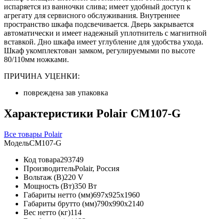
испаряется из ванночки слива; имеет удобный доступ к
агрегату для сервисного обслуживания. Внутреннее
пространство шкафа подсвечивается. Дверь закрывается
автоматически и имеет надежный уплотнитель с магнитной
вставкой. Дно шкафа имеет углубление для удобства ухода.
Шкаф укомплектован замком, регулируемыми по высоте
80/110мм ножками.
ПРИЧИНА УЦЕНКИ:
повреждена зав упаковка
Характеристики Polair CM107-G
Все товары Polair
Модель
CM107-G
Код товара
293749
Производитель
Polair, Россия
Вольтаж (В)
220 V
Мощность (Вт)
350 Вт
Габариты нетто (мм)
697x925x1960
Габариты брутто (мм)
790x990x2140
Вес нетто (кг)
114