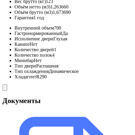
Вес брутто (кг)
123
Объём нетто (м3)
1,263660
Объём брутто (м3)
1,673690
Гарантия
1 год
Внутренний объем
700
Гастронормированный
Да
Исполнение двери
Глухая
Канапе
Нет
Количество дверей
1
Количество полок
4
Минибар
Нет
Тип двери
Распашная
Тип охлаждения
Динамическое
Хладагент
R290
Документы