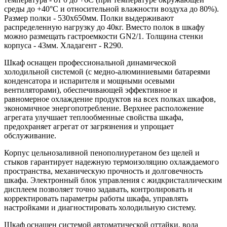
среды до +40°С и относительной влажности воздуха до 80%).
Размер полки - 530х650мм. Полки выдерживают
распределенную нагрузку до 40кг. Вместо полок в шкафу
можно размещать гастроемкости GN2/1. Толщина стенки
корпуса - 43мм. Хладагент - R290.
Шкаф оснащен профессиональной динамической
холодильной системой (с медно-алюминиевыми батареями
конденсатора и испарителя и мощными осевыми
вентиляторами), обеспечивающей эффективное и
равномерное охлаждение продуктов на всех полках шкафов,
экономичное энергопотребление. Верхнее расположение
агрегата улучшает теплообменные свойства шкафа,
предохраняет агрегат от загрязнения и упрощает
обслуживание.
Корпус цельнозаливной пенополиуретаном без щелей и
стыков гарантирует надежную термоизоляцию охлаждаемого
пространства, механическую прочность и долговечность
шкафа. Электронный блок управления с жидкристаллическим
дисплеем позволяет точно задавать, контролировать и
корректировать параметры работы шкафа, управлять
настройками и диагностировать холодильную систему.
Шкаф оснащен системой автоматической оттайки, вода